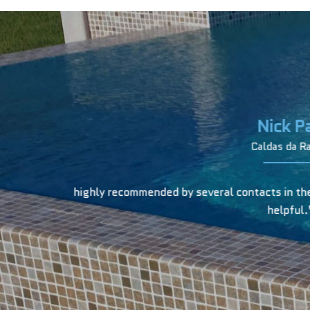
xtremely
“They are always v