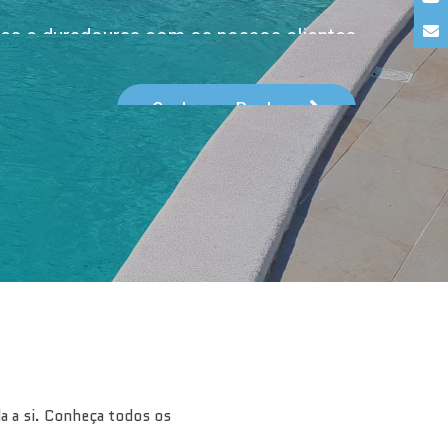
tes e duradouras com os nossos clientes
ssionalismo
e Confiança
Conheça a Poolarea
a a si. Conheça todos os