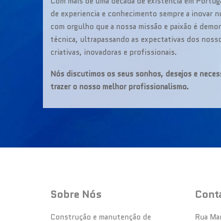
Com mais de uma década de existência em Portug
de experiencia e conhecimento sempre a inovar 
com orgulho que a nossa missão e paixão é demon
técnica, ultrapassando as expectativas dos noss
criativas, inovadoras e profissionais.
Nós discutimos os seus sonhos, desejos e neces
trazer o nosso melhor profissionalismo.
Sobre Nós
Cont
Construção e manutenção de
Rua Ma