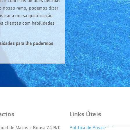
al e com mais de duas décadas
no nosso ramo, podemos dizer
strar a nossa qualificação
os clientes com habilidades
sidades para lhe podermos
actos
Links Úteis
nuel de Matos e Sousa 74 R/C
Política de Privacidade