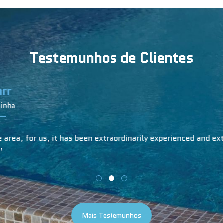
Testemunhos de Clientes
Clare W.
Serra da Pescaria, Nazaré
ery helpful, professional, and trustworthy. I recommend Poo
Mais Testemunhos