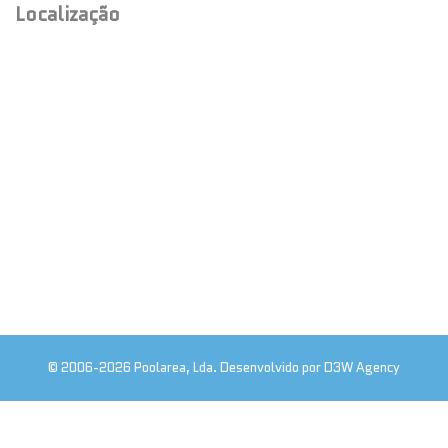
Localização
© 2006-2026 Poolarea, Lda. Desenvolvido por D3W Agency