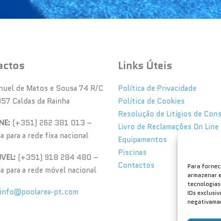
actos
Links Úteis
nuel de Matos e Sousa 74 R/C
Política de Privacidade
57 Caldas da Rainha
Política de Cookies
Resolução de Litígios de Co
NE:
(+351) 262 381 013 –
Livro de Reclamações On Line
 para a rede fixa nacional
Equipamentos
Piscinas
VEL:
(+351) 918 284 480 –
Contactos
Para fornec
 para a rede móvel nacional
armazenar e
tecnologias
info@poolarea-pt.com
IDs exclusi
negativaman