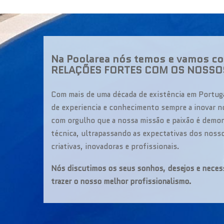
Na Poolarea nós temos e vamos con
RELAÇÕES FORTES COM OS NOSSOS
Com mais de uma década de existência em Portug
de experiencia e conhecimento sempre a inovar 
com orgulho que a nossa missão e paixão é demon
técnica, ultrapassando as expectativas dos noss
criativas, inovadoras e profissionais.
Nós discutimos os seus sonhos, desejos e neces
trazer o nosso melhor profissionalismo.